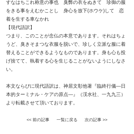
すなはちこれ称意の事也 臭弊の衣をぬきて 珍御の服
をきる事をえむかことし 身心を放下(ホウケ)して 恋
着を生する車なかれ
【現代語訳】
つまり、このことが念仏の本意であります。それはちょ
うど、臭きそまつな衣服を脱いで、珍しく立派な服に着
替えることができるようなものであります。身も心も投
げ捨てて、執着する心を生じることがないようにしなさ
い。
本文ならびに現代語訳は、神居文彰他著『臨終行儀—日
本的ターミナル・ケアの原点—』（渓水社、一九九三）
より転載させて頂いております。
<< 前の記事
一覧に戻る
次の記事 >>