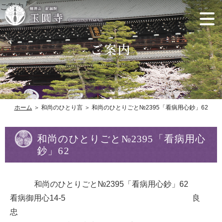
ご案内
ホーム
＞ 和尚のひとり言 ＞ 和尚のひとりごと№2395「看病用心鈔」62
和尚のひとりごと№2395「看病用心
鈔」62
和尚のひとりごと№2395「看病用心鈔」62
看病御用心14-5 良
忠