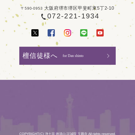
大阪府堺市堺区甲斐町東5丁2-10
〒590-0953
072-221-1934
檀信徒様へ
for Dan shinto
COPYRIGHT(C) 浄土宗 徳清山 証誠院 玉圓寺 All rights reserved.