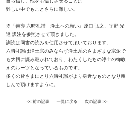
自ら信じ、他をも信じさせることは
難しい中でもことさらに難しい。
※『善導 六時礼讃 浄土への願い』原口 弘之、宇野 光
達 訳注を参照させて頂きました。
訓読は同書の読みを使用させて頂いております。
六時礼讃は浄土宗のみならず浄土系のさまざまな宗派で
も大切に読み継がれており、わたくしたちの浄土の御教
えのルーツとなっているものです。
多くの皆さまにとり六時礼讃がより身近なものとなり親
しんで頂けますように。
<< 前の記事
一覧に戻る
次の記事 >>