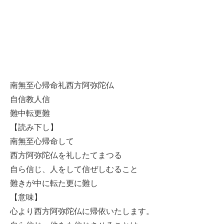
南無至心帰命礼西方阿弥陀仏
自信教人信
難中転更難
【読み下し】
南無至心帰命して
西方阿弥陀仏を礼したてまつる
自ら信じ、人をして信ぜしむること
難きが中に転た更に難し
【意味】
心より西方阿弥陀仏に帰依いたします。