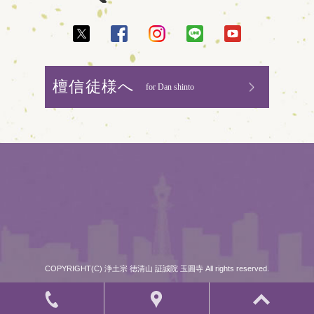
檀信徒様へ
for Dan shinto
COPYRIGHT(C) 浄土宗 徳清山 証誠院 玉圓寺 All rights reserved.