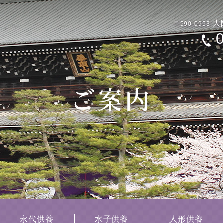
大
〒590-0953
永代供養
水子供養
人形供養