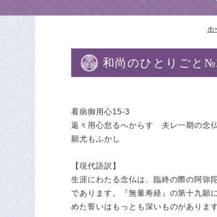
ホ
和尚のひとりごと№2
看病御用心15-
返々用心怠るへからす 夫レ一期の念
願尤もふかし
【現代語訳】
生涯にわたる念仏は、臨終の際の阿弥
であります。『無量寿経』の第十九願
めた誓いはもっとも深いものがありま