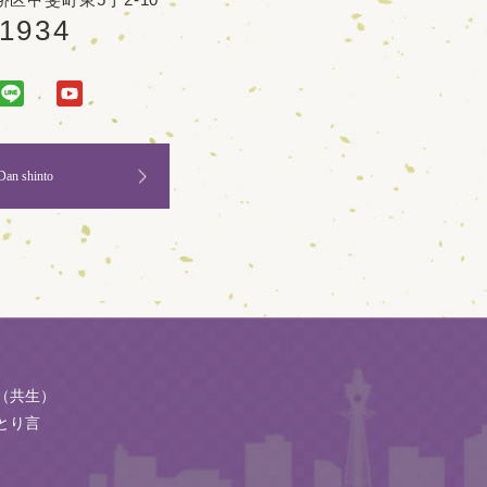
-1934
Dan shinto
（共生）
とり言