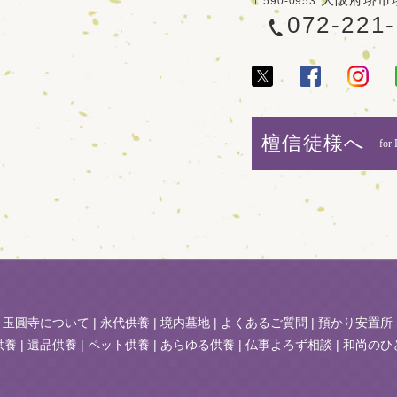
〒590-0953
072-221
檀信徒様へ
for 
|
玉圓寺について
|
永代供養
|
境内墓地
|
よくあるご質問
|
預かり安置所
供養
|
遺品供養
|
ペット供養
|
あらゆる供養
|
仏事よろず相談
|
和尚のひ