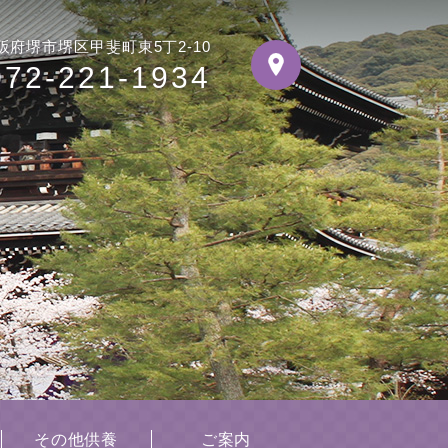
阪府堺市堺区甲斐町東5丁2-10
072-221-1934
その他供養
ご案内