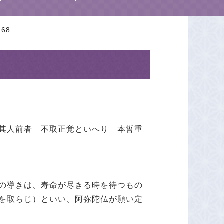
68
其人前者 不取正覚といへり 本誓重
の導きは、寿命が尽きる時を待つもの
を取らじ）といい、阿弥陀仏が願い定