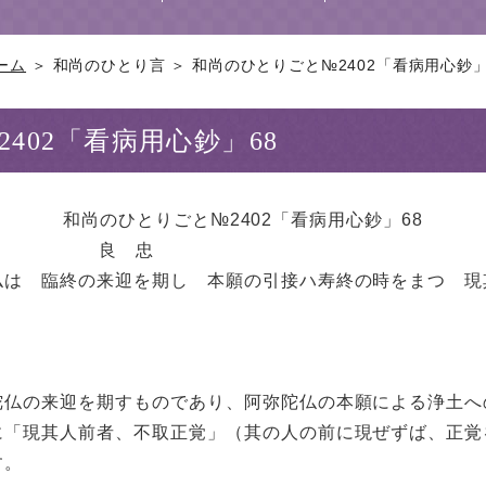
ーム
＞ 和尚のひとり言 ＞ 和尚のひとりごと№2402「看病用心鈔」
402「看病用心鈔」68
和尚のひとりごと№2402「看病用心鈔」68
3 良 忠
仏は 臨終の来迎を期し 本願の引接ハ寿終の時をまつ 現
陀仏の来迎を期すものであり、阿弥陀仏の本願による浄土へ
に「現其人前者、不取正覚」（其の人の前に現ぜずば、正覚
す。