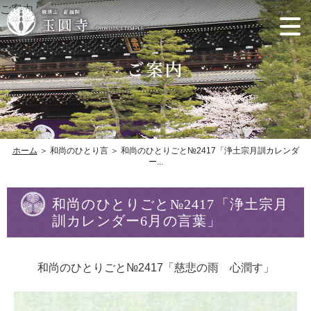
ご案内
ホーム
＞ 和尚のひとり言 ＞ 和尚のひとりごと№2417「浄土宗月訓カレンダ
ー...
和尚のひとりごと№2417「浄土宗月
訓カレンダー6月の言葉」
和尚のひとりごと№2417「慈悲の雨 心潤す」