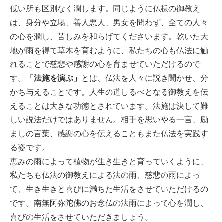
低い所も区別なく潤します。同じように仏様の御教え
は、身分や立場、善人悪人、男女を問わず、全ての人々
の心を潤し、苦しみを和らげてくださいます。乾いた大
地が雨を得て草木を育むように、私たちの心も仏法に触
れることで慈悲や感謝の心を育ませていただけるので
す。「
法施を演ぶ」
とは、仏法を人々に説き聞かせ、分
かち与えることです。人生の道しるべとなる御教えを伝
えることは大きな功徳とされています。法施は決して難
しい説法だけではありません。相手を思いやる一言、励
ましの言葉、感謝の心を伝えることもまた仏法を実践す
る姿です。
恵みの雨によって植物が生き生きと育っていくように、
私たちも仏法の御教えによる法の雨、慈悲の雨によっ
て、生き生きと喜びに満ちた生活をさせていただけるの
です。南無阿弥陀佛のお念仏の法雨によって心を潤し、
喜びの生活をさせていただきましょう。