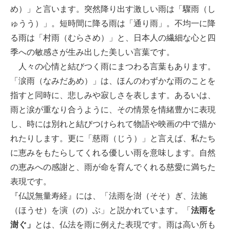
め）」と言います。突然降り出す激しい雨は「驟雨（し
ゅうう）」。短時間に降る雨は「通り雨」。不均一に降
る雨は「村雨（むらさめ）」と、日本人の繊細な心と四
季への敏感さが生み出した美しい言葉です。
人々の心情と結びつく雨にまつわる言葉もあります。
「涙雨（なみだあめ）」は、ほんのわずかな雨のことを
指すと同時に、悲しみや寂しさを表します。あるいは、
雨と涙が重なり合うように、その情景を情緒豊かに表現
し、時には別れと結びつけられて物語や映画の中で描か
れたりします。更に「慈雨（じう）」と言えば、私たち
に恵みをもたらしてくれる優しい雨を意味します。自然
の恵みへの感謝と、雨が命を育んでくれる慈愛に満ちた
表現です。
『仏説無量寿経』には、「法雨を澍（そそ）ぎ、法施
（ほうせ）を演（の）ぶ」と説かれています。「
法雨を
澍ぐ」
とは、仏法を雨に例えた表現です。雨は高い所も