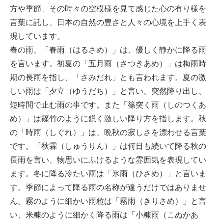
方や季節、その時々の空模様を見て感じた心の有り様を
言葉に託し、日本の自然の豊さと人々の心境を上手く表
現しています。
春の雨、「春雨（はるさめ）」は、優しく静かに降る雨
を言います。初夏の「五月雨（さつきあめ）」は梅雨時
期の長雨を指し、「さみだれ」とも言われます。夏の激
しい雨は「夕立（ゆうだち）」と言い、突然降り出し、
短時間で止む雨の事です。また「篠突く雨（しのつくあ
め）」は篠竹のように鋭く激しい降り方を指します。秋
の「時雨（しぐれ）」は、晩秋の寂しさを漂わせる言葉
です。「秋霖（しゅうりん）」は何日も続いて降る秋の
長雨を言い、物思いにふけるような雰囲気を表現してい
ます。冬に降る冷たい雨は「氷雨（ひさめ）」と言いま
す。季節によって降る雨の名称が違うだけではありませ
ん。霧のように細かい雨粒は「霧雨（きりさめ）」と言
い、米糠のように細かく降る雨は「小糠雨（こぬかあ