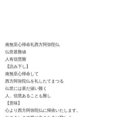
南無至心帰命礼西方阿弥陀仏
仏世甚難値
人有信慧難
【読み下し】
南無至心帰命して
西方阿弥陀仏を礼したてまつる
仏世には甚だ値い難く
人、信慧あることも難し
【意味】
心より西方阿弥陀仏に帰依いたします。