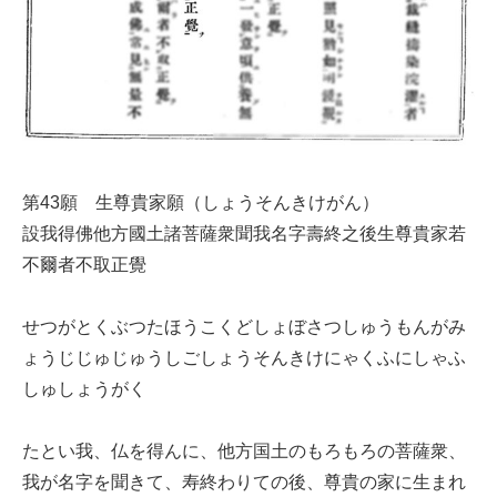
第43願 生尊貴家願（しょうそんきけがん）
設我得佛他方國土諸菩薩衆聞我名字壽終之後生尊貴家若
不爾者不取正覺
せつがとくぶつたほうこくどしょぼさつしゅうもんがみ
ょうじじゅじゅうしごしょうそんきけにゃくふにしゃふ
しゅしょうがく
たとい我、仏を得んに、他方国土のもろもろの菩薩衆、
我が名字を聞きて、寿終わりての後、尊貴の家に生まれ