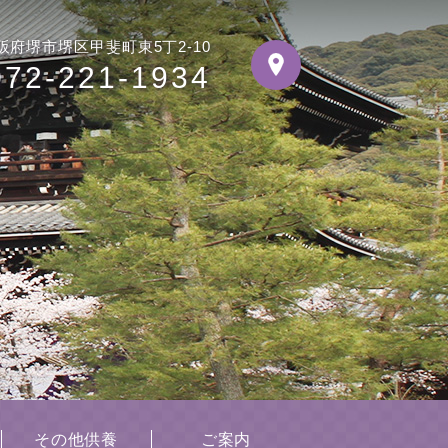
阪府堺市堺区甲斐町東5丁2-10
072-221-1934
その他供養
ご案内