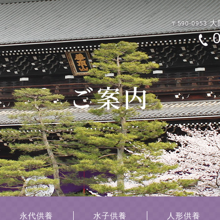
大
〒590-0953
永代供養
水子供養
人形供養