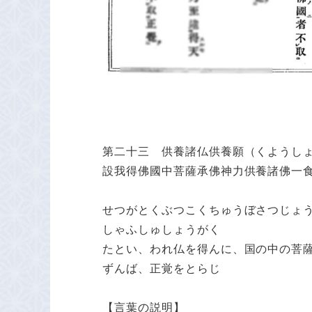
第二十三 供養諸仏供養願（くようし
設我得佛國中菩薩承佛神力供養諸佛一
せつがとくぶつこくちゅうぼさつじょ
しゃふしゅしょうがく
たとい、われ仏を得んに、国の中の菩
ずんば、正覚をとらじ
【言葉の説明】