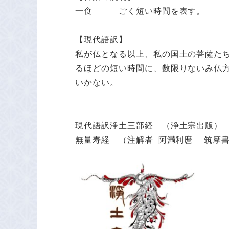
一食 ごく短い時間を表す。
【現代語訳】
私が仏となる以上、私の国土の菩薩た
るほどの短い時間に、数限りないみ仏
いかない。
現代語訳浄土三部経 （浄土宗出版）
無量寿経 （注解者 阿満利麿 筑摩