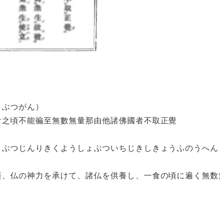
ょぶつがん）
食之頃不能徧至無數無量那由他諸佛國者不取正覺
うぶつじんりきくようしょぶついちじきしきょうふのうへん
薩、仏の神力を承けて、諸仏を供養し、一食の頃に遍く無数