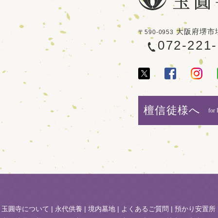
大阪府堺市堺
〒590-0953
072-221
檀信徒様へ
for 
|
玉圓寺について
|
永代供養
|
境内墓地
|
よくあるご質問
|
預かり安置所