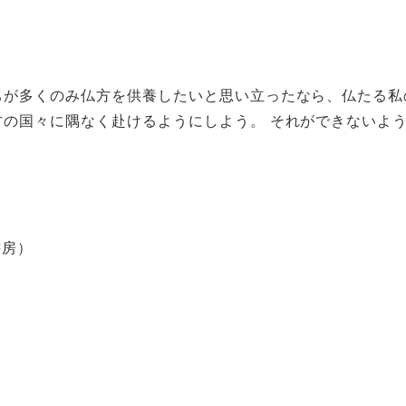
ちが多くのみ仏方を供養したいと思い立ったなら、仏たる私
方の国々に隅なく赴けるようにしよう。 それができないよ
書房）