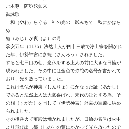
ご本尊 阿弥陀如来
御詠歌
和（やわ）らぐる 神の光の 影みちて 秋にかはら
ぬ
短（みじ）か夜（よ）の月
承安五年（1175）法然上人が四十三歳で浄土宗を開かれ
た年、伊勢神宮に参籠（さんろう）されました。
すると七日目の朝、念仏をする上人の前に大きな日輪が
現われました。その中には金色で弥陀の名号が書かれて
おり、光を放っていました。
これは念仏が神慮（しんりょ）にかなった証（あかし）
であると法然上人は大変喜ばれ、末代の証とする為、そ
の相（すがた）を写して（伊勢神宮）外宮の宝殿に納め
られました。
その後兵火で宝殿は焼かれましたが、日輪の名号は火中
より飛び出し篠（しの）の葉にかかって光を放ったので