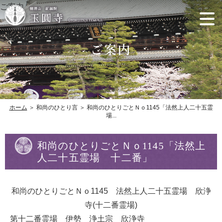
ご案内
ホーム
＞ 和尚のひとり言 ＞ 和尚のひとりごとＮｏ1145「法然上人二十五霊
場...
和尚のひとりごとＮｏ1145「法然上
人二十五霊場 十二番」
和尚のひとりごとＮｏ1145 法然上人二十五霊場 欣浄
寺(十二番霊場)
第十二番霊場 伊勢 浄土宗 欣浄寺