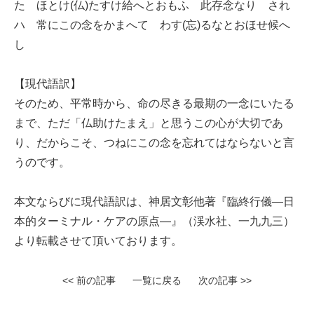
たゝほとけ(仏)たすけ給へとおもふ 此存念なり され
ハ 常にこの念をかまへて わす(忘)るなとおほせ候へ
し
【現代語訳】
そのため、平常時から、命の尽きる最期の一念にいたる
まで、ただ「仏助けたまえ」と思うこの心が大切であ
り、だからこそ、つねにこの念を忘れてはならないと言
うのです。
本文ならびに現代語訳は、神居文彰他著『臨終行儀—日
本的ターミナル・ケアの原点—』（渓水社、一九九三）
より転載させて頂いております。
<< 前の記事
一覧に戻る
次の記事 >>