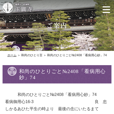
ご案内
ホーム
＞ 和尚のひとり言 ＞ 和尚のひとりごと№2408「看病用心鈔」74
和尚のひとりごと№2408「看病用心
鈔」74
和尚のひとりごと№2408「看病用心鈔」74
看病御用心16-3 良 忠
しかるあひた平生の時より 最後の念にいたるまて