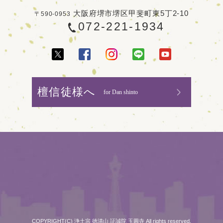
大阪府堺市堺区甲斐町東5丁2-10
〒590-0953
072-221-1934
檀信徒様へ
for Dan shinto
COPYRIGHT(C) 浄土宗 徳清山 証誠院 玉圓寺 All rights reserved.