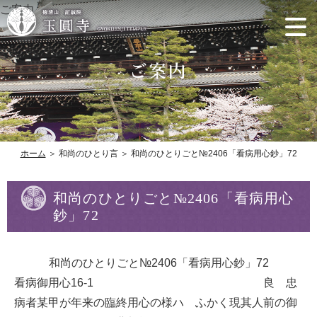
ご案内
ホーム
＞ 和尚のひとり言 ＞ 和尚のひとりごと№2406「看病用心鈔」72
和尚のひとりごと№2406「看病用心
鈔」72
和尚のひとりごと№2406「看病用心鈔」72
看病御用心16-1 良 忠
病者某甲が年来の臨終用心の様ハ ふかく現其人前の御