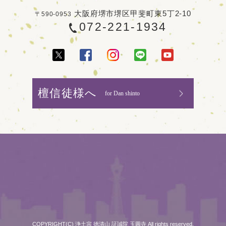
大阪府堺市堺区甲斐町東5丁2-10
〒590-0953
072-221-1934
檀信徒様へ
for Dan shinto
COPYRIGHT(C) 浄土宗 徳清山 証誠院 玉圓寺 All rights reserved.