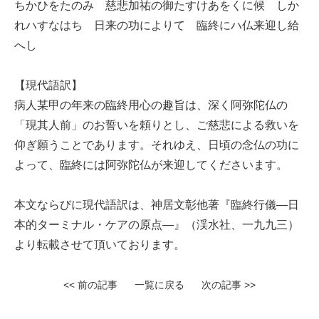
ちかひをたのみ 慈悲加祐の御たすけあをくに候 しか
れハすなはち 日来の功によりて 臨終にハ仏来迎し給
へし
【現代語訳】
病人某甲の年来の臨終用心の趣旨は、深く阿弥陀仏の
「現其人前」のお誓いを頼りとし、ご慈悲による救いを
仰ぎ願うことであります。それゆえ、日頃の念仏の功に
よって、臨終には阿弥陀仏が来迎してくださいます。
本文ならびに現代語訳は、神居文彰他著『臨終行儀—日
本的ターミナル・ケアの原点—』（渓水社、一九九三）
より転載させて頂いております。
<< 前の記事
一覧に戻る
次の記事 >>