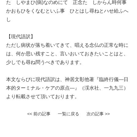
たゝしやまひ(病)なのめにて 正念たゝしからん時何事
かおもひをくなむといふ事 ひとはし尋ねとハせ給ふへ
し
【現代語訳】
ただし病状が落ち着いてきて、唱える念仏の正常な時に
は、何か思い残すこと、言いおいておきたいことはと、
少しでも尋ね問うべきであります。
本文ならびに現代語訳は、神居文彰他著『臨終行儀—日
本的ターミナル・ケアの原点—』（渓水社、一九九三）
より転載させて頂いております。
<< 前の記事
一覧に戻る
次の記事 >>