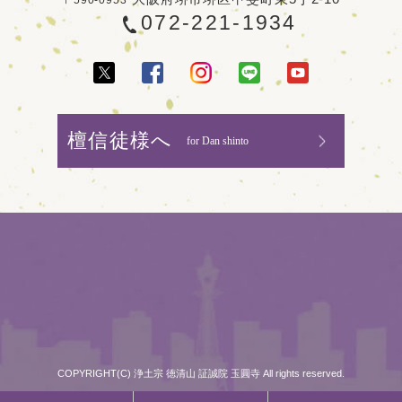
072-221-1934
檀信徒様へ
for Dan shinto
COPYRIGHT(C) 浄土宗 徳清山 証誠院 玉圓寺 All rights reserved.