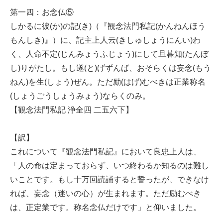
第一四：お念仏⑤
しかるに
彼(か)
の
記(き)
（『
観念法門私記(かんねんほう
もんしき)
』）に、
記主上人云(きしゅしょうにんい)
わ
く、
人命不定(じんみょうふじょう)
にして
旦暮知(たんぼ
し)
りがたし。もし
遂(と)
げずんば、おそらくは
妄念(もう
ねん)
を
生(しょう)
ぜん。ただ
励(はげ)
むべきは
正業称名
(しょうごうしょうみょう)
ならくのみ。
【観念法門私記 浄全四 二五六下】
【訳】
これについて『観念法門私記』において良忠上人は、
「人の命は定まっておらず、いつ終わるか知るのは難し
いことです。もし十万回読誦すると誓ったが、できなけ
れば、妄念（迷いの心）が生まれます。ただ励むべき
は、正定業です。称名念仏だけです」と仰いました。