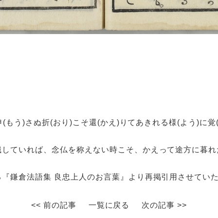
申(もう)
さぬ
折(おり)
こそ
還(かえ)
りてあきれる
様(よう)
に
覚
識していれば、念仏を称えない時こそ、かえって途方に暮れ
る『鎌倉法語集 良忠上人のお言葉』より再掲引用させてい
<< 前の記事
一覧に戻る
次の記事 >>