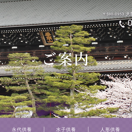
大
〒590-0953
永代供養
水子供養
人形供養