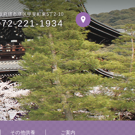
阪府堺市堺区甲斐町東5丁2-10
072-221-1934
その他供養
ご案内