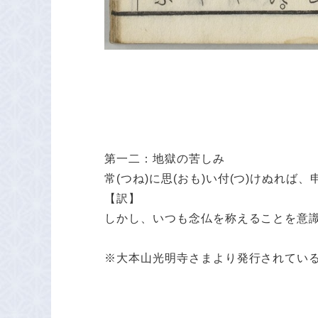
第一二：地獄の苦しみ
常
(つね)に
思(おも)
い
付(つ)
けぬれば、
【訳】
しかし、いつも念仏を称えることを意
※大本山光明寺さまより発行されてい