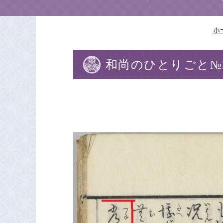
ホ
和尚のひとりごと№2