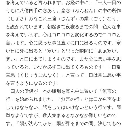
を考えていると言われます。お経の中に、「一人一日の
うちに八億四千の念あり。念念（ねんねん）の中の所作
（しょさ）みなこれ三途（さんず）の業（ごう）なり」
と説かれています。朝起きて夜寝るまでの間、色んな事
を考えています。心はコロコロと変化するのでココロと
言います。心に思った事は直ぐに口に出るものです。寒
い日に外に出ると「寒い」と思った瞬間に「あぁ寒い、
寒い」と口に出てしまうものです。また心に悪い事を思
っていると、いつか必ず口に出てくるものです。「口常
言悪（くじょうごんなく）」と言って、口は常に悪い事
を言うようになるのです。
四人の僧侶が一本の蝋燭を真ん中に置いて「無言の
行」を始められました。「無言の行」とは口から声を出
してはならない、話をしてはいけないという行です。簡
単なようですが、数人集まるとなかなか難しいもので
す。「陽が沈んでから、陽が昇るまでの間、決してもの