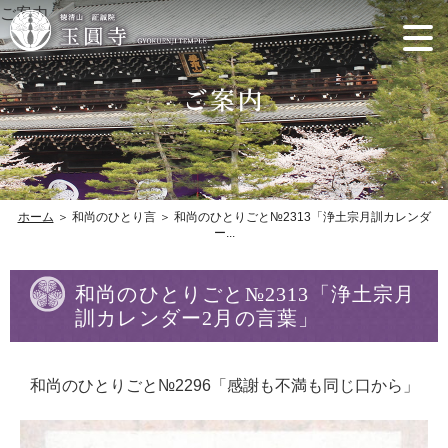
ご案内
ホーム
＞ 和尚のひとり言 ＞ 和尚のひとりごと№2313「浄土宗月訓カレンダ
ー...
和尚のひとりごと№2313「浄土宗月
訓カレンダー2月の言葉」
和尚のひとりごと№2296「感謝も不満も同じ口から」