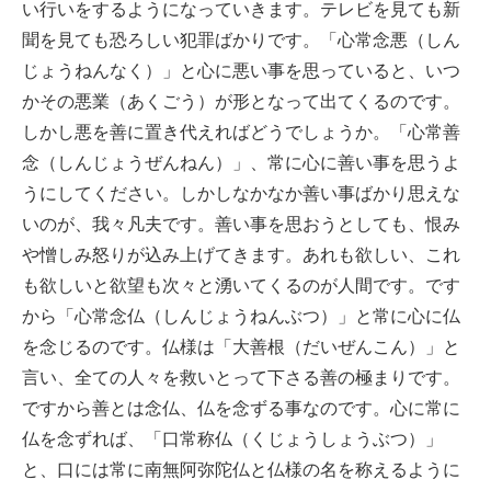
い行いをするようになっていきます。テレビを見ても新
聞を見ても恐ろしい犯罪ばかりです。「心常念悪（しん
じょうねんなく）」と心に悪い事を思っていると、いつ
かその悪業（あくごう）が形となって出てくるのです。
しかし悪を善に置き代えればどうでしょうか。「心常善
念（しんじょうぜんねん）」、常に心に善い事を思うよ
うにしてください。しかしなかなか善い事ばかり思えな
いのが、我々凡夫です。善い事を思おうとしても、恨み
や憎しみ怒りが込み上げてきます。あれも欲しい、これ
も欲しいと欲望も次々と湧いてくるのが人間です。です
から「心常念仏（しんじょうねんぶつ）」と常に心に仏
を念じるのです。仏様は「大善根（だいぜんこん）」と
言い、全ての人々を救いとって下さる善の極まりです。
ですから善とは念仏、仏を念ずる事なのです。心に常に
仏を念ずれば、「口常称仏（くじょうしょうぶつ）」
と、口には常に南無阿弥陀仏と仏様の名を称えるように