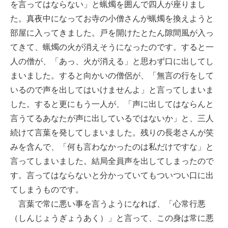
を言ってはならない」と蝋燭を囲んで四人が座りまし
た。真夜中になってお寺の小僧さんが蝋燭を換えようと
部屋に入ってきました。戸を開けたとたん隙間風が入っ
てきて、蝋燭の火が消えそうになったのです。すると一
人の僧が、「あっ、火が消える」と思わず口に出してし
まいました。すると向かいの僧侶が、「無言の行をして
いるので声を出してはいけませんよ」と言ってしまいま
した。すると更にもう一人が、「声に出してはならんと
言うてるあなたが声に出しているではないか」と、三人
続けて言葉を発してしまいました。残りの長老さんが笑
みを含んで、「何も言わなかったのは私だけですな」と
言ってしまいました。結局全員声を出してしまったので
す。言ってはならないと分かっていてもついつい口に出
てしまうものです。
言葉で常に悪い事を言うようになれば、「心常行悪
（しんじょうぎょうあく）」と言って、この身は常に悪