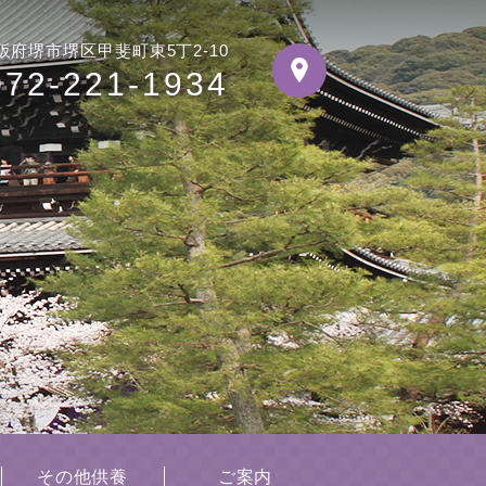
阪府堺市堺区甲斐町東5丁2-10
072-221-1934
その他供養
ご案内