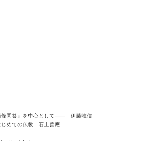
箇條問答』を中心として―― 伊藤唯信
はじめての仏教 石上善應