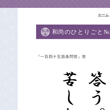
ホーム
和尚のひとりごと№2
『一百四十五箇条問答』答