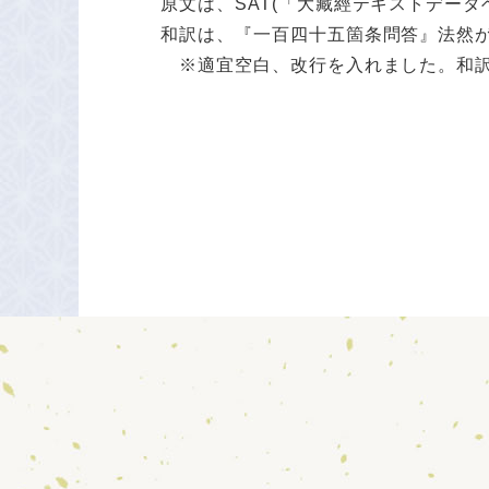
原文は、SAT(「大藏經テキストデータ
和訳は、『一百四十五箇条問答』法然
※適宜空白、改行を入れました。和訳