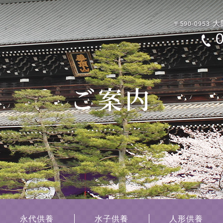
大
〒590-0953
永代供養
水子供養
人形供養