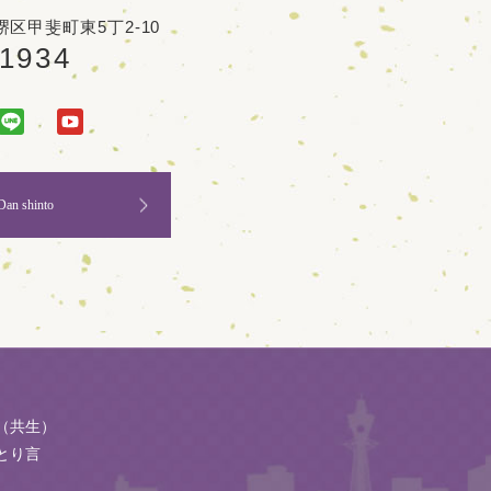
区甲斐町東5丁2-10
-1934
Dan shinto
（共生）
とり言