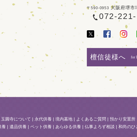
大阪府堺市堺
〒590-0953
072-221
檀信徒様へ
for 
|
玉圓寺について
|
永代供養
|
境内墓地
|
よくあるご質問
|
預かり安置所
供養
|
遺品供養
|
ペット供養
|
あらゆる供養
|
仏事よろず相談
|
和尚のひ