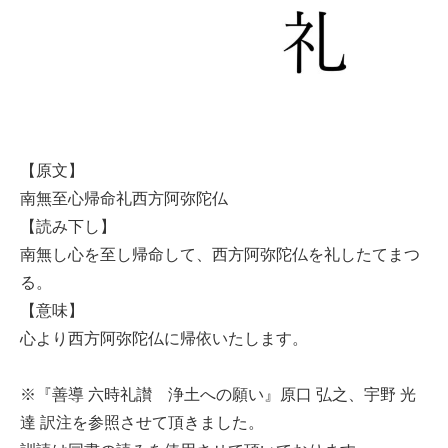
【原文】
南無至心帰命礼西方阿弥陀仏
【読み下し】
南無し心を至し帰命して、西方阿弥陀仏を礼したてまつ
る。
【意味】
心より西方阿弥陀仏に帰依いたします。
※『善導 六時礼讃 浄土への願い』原口 弘之、宇野 光
達 訳注を参照させて頂きました。