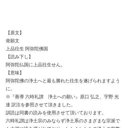
【原文】
発願文
上品往生 阿弥陀佛国
【読み下し】
阿弥陀仏国に上品往生せん。
【意味】
阿弥陀佛の浄土へと最も勝れた往生を遂げられますよう
に。
※『善導 六時礼讃 浄土への願い』原口 弘之、宇野 光
達 訳注を参照させて頂きました。
訓読は同書の読みを使用させて頂いております。
六時礼讃は浄土宗のみならず浄土系のさまざまな宗派で