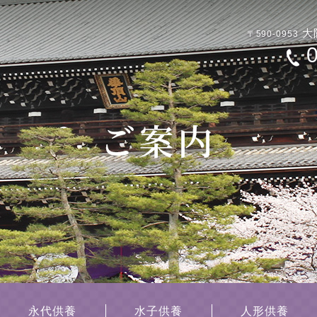
大
〒590-0953
永代供養
水子供養
人形供養