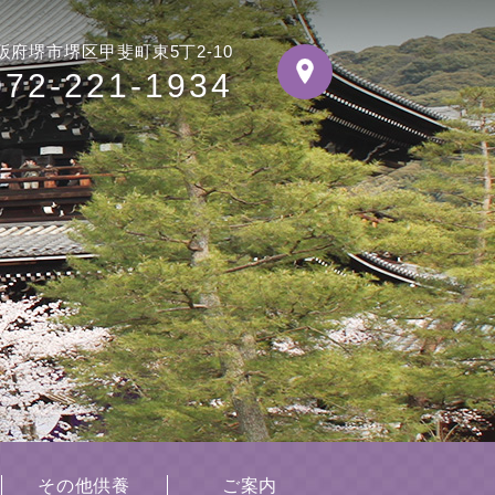
阪府堺市堺区甲斐町東5丁2-10
072-221-1934
その他供養
ご案内