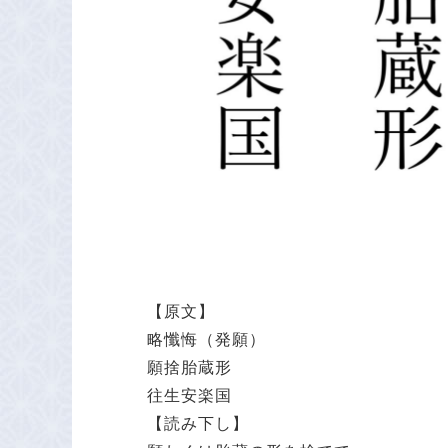
【原文】
略懺悔（発願）
願捨胎蔵形
往生安楽国
【読み下し】