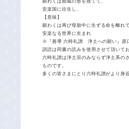
願わくは胎蔵の形を捨てて、
安楽国に往生し、
【意味】
願わくは再び母胎中に生ずる命を離れ
安楽なる世界に生まれ
※『善導 六時礼讃 浄土への願い』原
訓読は同書の読みを使用させて頂いて
六時礼讃は浄土宗のみならず浄土系の
ものです。
多くの皆さまにとり六時礼讃がより身