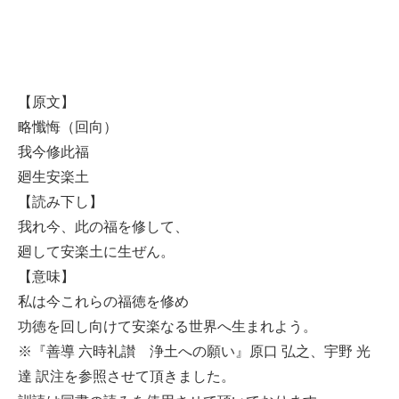
【原文】
略懺悔（回向）
我今修此福
廻生安楽土
【読み下し】
我れ今、此の福を修して、
廻して安楽土に生ぜん。
【意味】
私は今これらの福徳を修め
功徳を回し向けて安楽なる世界へ生まれよう。
※『善導 六時礼讃 浄土への願い』原口 弘之、宇野 光
達 訳注を参照させて頂きました。