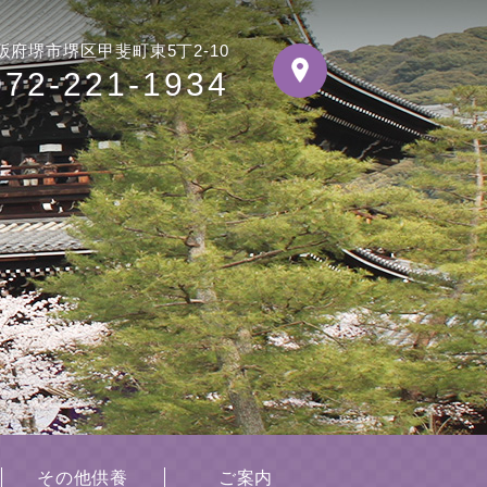
阪府堺市堺区甲斐町東5丁2-10
072-221-1934
その他供養
ご案内