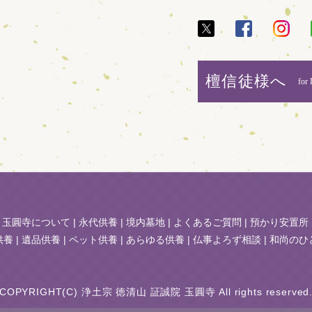
檀信徒様へ
for 
|
玉圓寺について
|
永代供養
|
境内墓地
|
よくあるご質問
|
預かり安置所
供養
|
遺品供養
|
ペット供養
|
あらゆる供養
|
仏事よろず相談
|
和尚のひ
COPYRIGHT(C) 浄土宗 徳清山 証誠院 玉圓寺 All rights reserved