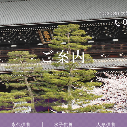
大
〒590-0953
永代供養
水子供養
人形供養