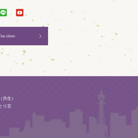
Dan shinto
（共生）
とり言
.