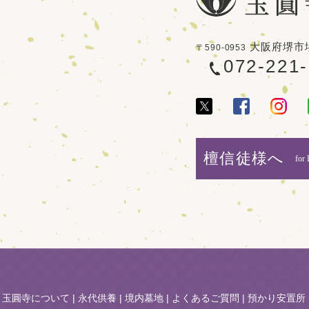
大阪府堺市堺
〒590-0953
072-221
檀信徒様へ
for 
|
玉圓寺について
|
永代供養
|
境内墓地
|
よくあるご質問
|
預かり安置所