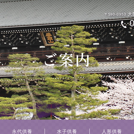
大
〒590-0953
永代供養
水子供養
人形供養