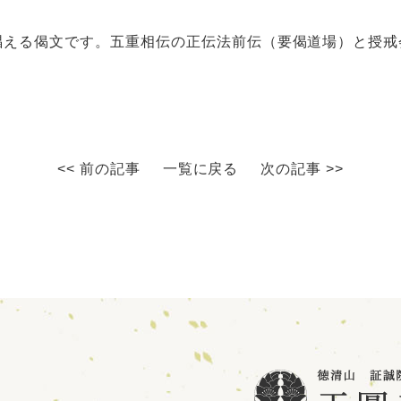
唱える偈文です。五重相伝の正伝法前伝（要偈道場）と授戒
<< 前の記事
一覧に戻る
次の記事 >>