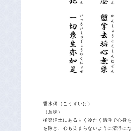
香水偈（こうずいげ）
（意味）
極楽浄土にある甘く冷たく清浄で心身
を除き、心も染まらないように清浄に