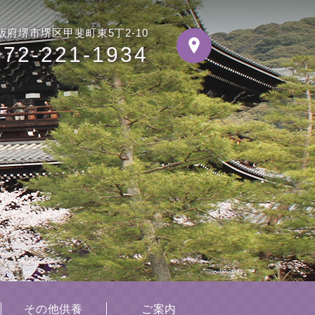
阪府堺市堺区甲斐町東5丁2-10
072-221-1934
その他供養
ご案内