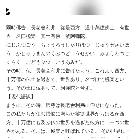
爾時佛告 長老舍利弗 從是西方 過十萬億佛土 有世
界 名曰極樂 其土有佛 號阿彌陀。
にじぶつごう ちょうろうしゃりほつ じゅうぜさいほ
う かじゅうまんのくぶつど うせかい みょうわつご
くらく ごどうぶつ ごうあみだ。
その時、仏、長老舎利弗に告げたもう、これより西方、
十万億の仏土を過ぎて、世界あり、名づけて極楽とい
う。その土に仏ありて、阿弥陀と号す。
【現代語訳】
まさに、その時、釈尊は長老舎利弗に仰せになった。
この私たちが住む煩悩に満ちた娑婆世界からはるか西
方、十万億にも及ぶ仏の世界を過ぎた彼方に、一つの世
界がある。そこは、極楽と呼ばれている。 その世界に一