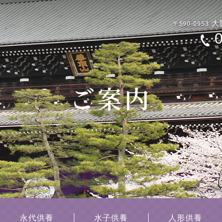
大
〒590-0953
永代供養
水子供養
人形供養