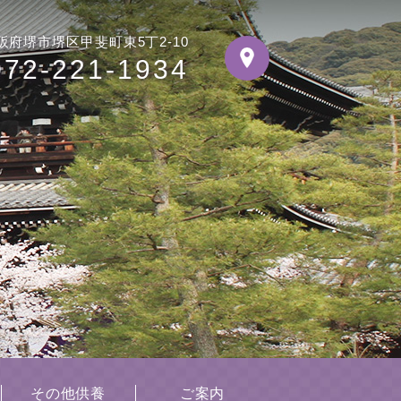
阪府堺市堺区甲斐町東5丁2-10
072-221-1934
その他供養
ご案内