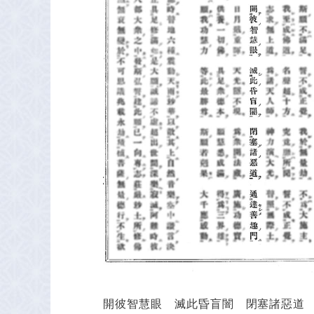
開彼智慧眼 滅此昏盲闇 閉塞諸惡道