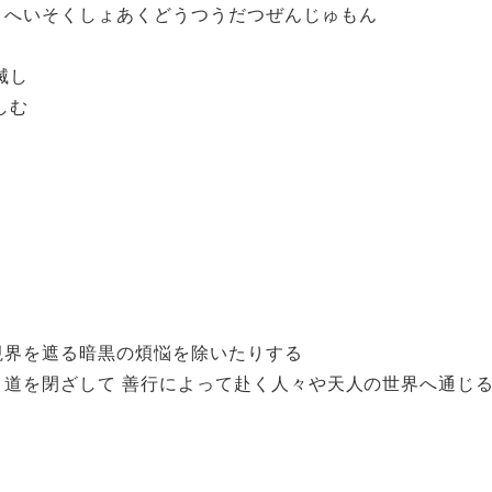
 へいそくしょあくどうつうだつぜんじゅもん
滅し
しむ
視界を遮る暗黒の煩悩を除いたりする
く道を閉ざして 善行によって赴く人々や天人の世界へ通じ