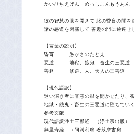
かいひちえげん めっしこんもうあん
彼の智慧の眼を開きて 此の昏盲の闇を
諸の悪道を閉塞して 善趣の門に通達せ
【言葉の説明】
昏盲 愚かさのたとえ
悪道 地獄、餓鬼、畜生の三悪道
善趣 修羅、人、天人の三善道
【現代語訳】
迷い深き者に智慧の眼を開かせたり、
地獄・餓鬼・畜生の三悪道に堕ちてい
参考文献
現代語訳浄土三部経 （浄土宗出版）
無量寿経 （阿満利麿 著筑摩書房