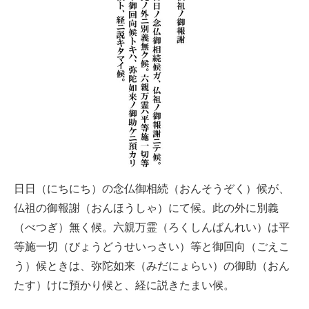
日日（にちにち）の念仏御相続（おんそうぞく）候が、
仏祖の御報謝（おんほうしゃ）にて候。此の外に別義
（べつぎ）無く候。六親万霊（ろくしんばんれい）は平
等施一切（びょうどうせいっさい）等と御回向（ごえこ
う）候ときは、弥陀如来（みだにょらい）の御助（おん
たす）けに預かり候と、経に説きたまい候。