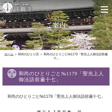
ご案内
ホーム
＞ 和尚のひとり言 ＞ 和尚のひとりごと№1179「聖光上人御法語前遍
十...
和尚のひとりごと№1179「聖光上人
御法語前遍十七」
和尚のひとりごと№1179「聖光上人御法語前遍十七」