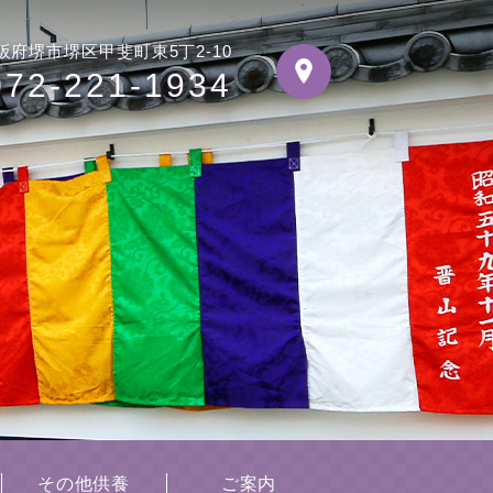
阪府堺市堺区甲斐町東5丁2-10
072-221-1934
その他供養
ご案内